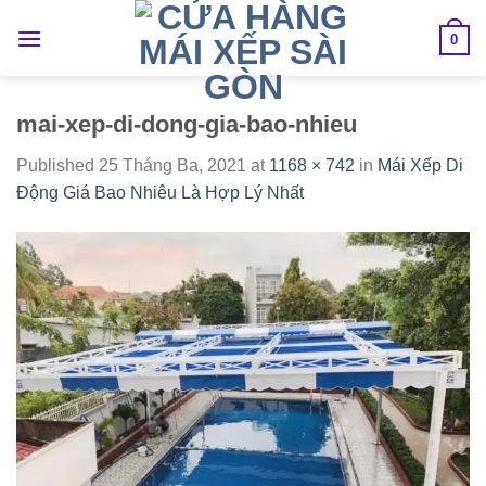
Skip
to
0
content
mai-xep-di-dong-gia-bao-nhieu
Published
25 Tháng Ba, 2021
at
1168 × 742
in
Mái Xếp Di
Động Giá Bao Nhiêu Là Hợp Lý Nhất