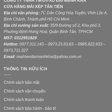
CÔNG TY TNHH TM-DV-XD ĐẠI MẠNH KHÁ
CỬA HÀNG MÁI XẾP TÂN TIẾN
Địa chỉ văn phòng:
7C Dân Công Hỏa Tuyến, Vĩnh Lộc A,
Bình Chánh, Thành phố Hồ Chí Minh
Địa chỉ xưởng sản xuất:
35/9 Đường số 2, Khu phố 3,
Phường Bình Hưng Hoà, Quận Bình Tân, TPHCM
MST:
0312951829
Hotline:
0977.311.143 – 0973.23.83.83 – 0985.922.933 –
0973.711.327
Email:
maihiendaimanhkha@yahoo.com.vn
THÔNG TIN HỮU ÍCH
Chính sách bảo mật
Chính sách vận chuyển
Chính sách thanh toán
Chính sách bảo hành - bảo trì