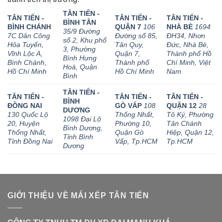
TÂN TIẾN -
TÂN TIẾN -
TÂN TIẾN -
TÂN TIẾN -
BÌNH TÂN
BÌNH CHÁNH
QUẬN 7
106
NHÀ BÈ
1694
35/9 Đường
7C Dân Công
Đường số 85,
ĐH34, Nhơn
số 2, Khu phố
Hỏa Tuyến,
Tân Quy,
Đức, Nhà Bè,
3, Phường
Vĩnh Lộc A,
Quận 7,
Thành phố Hồ
Bình Hưng
Bình Chánh,
Thành phố
Chí Minh, Việt
Hoà, Quận
Hồ Chí Minh
Hồ Chí Minh
Nam
Bình
TÂN TIẾN -
TÂN TIẾN -
TÂN TIẾN -
TÂN TIẾN -
BÌNH
ĐỒNG NAI
GÒ VẤP
108
QUẬN 12
28
DƯƠNG
130 Quốc Lộ
Thống Nhất,
Tô Ký, Phường
1098 Đại Lộ
20, Huyện
Phường 10,
Tân Chánh
Bình Dương,
Thống Nhất,
Quận Gò
Hiệp, Quận 12,
Tỉnh Bình
Tỉnh Đồng Nai
Vấp, Tp.HCM
Tp.HCM
Dương
GIỚI THIỆU VỀ MÁI XẾP TÂN TIẾN