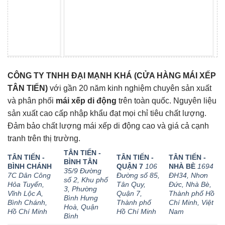
CÔNG TY TNHH ĐẠI MẠNH KHÁ (CỬA HÀNG MÁI XẾP
TÂN TIẾN)
với gần 20 năm kinh nghiệm chuyên sản xuất
và phân phối
mái xếp di động
trên toàn quốc. Nguyên liệu
sản xuất cao cấp nhập khẩu đạt mọi chỉ tiêu chất lượng.
Đảm bảo chất lượng mái xếp di động cao và giá cả cạnh
tranh trên thị trường.
TÂN TIẾN -
TÂN TIẾN -
TÂN TIẾN -
TÂN TIẾN -
BÌNH TÂN
BÌNH CHÁNH
QUẬN 7
106
NHÀ BÈ
1694
35/9 Đường
7C Dân Công
Đường số 85,
ĐH34, Nhơn
số 2, Khu phố
Hỏa Tuyến,
Tân Quy,
Đức, Nhà Bè,
3, Phường
Vĩnh Lộc A,
Quận 7,
Thành phố Hồ
Bình Hưng
Bình Chánh,
Thành phố
Chí Minh, Việt
Hoà, Quận
Hồ Chí Minh
Hồ Chí Minh
Nam
Bình