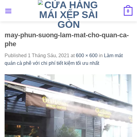
Skip
to
0
content
may-phun-suong-lam-mat-cho-quan-ca-
phe
Published
1 Tháng Sáu, 2021
at
600 × 600
in
Làm mát
quán cà phê với chi phí tiết kiệm tối ưu nhất