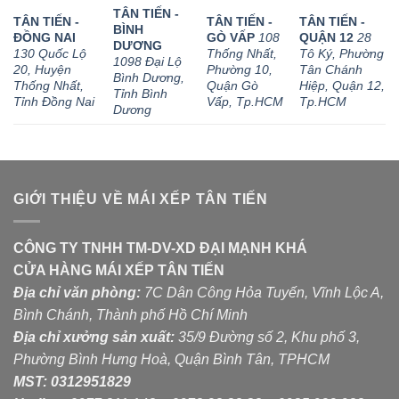
TÂN TIẾN -
TÂN TIẾN -
TÂN TIẾN -
TÂN TIẾN -
BÌNH
ĐỒNG NAI
GÒ VẤP
108
QUẬN 12
28
DƯƠNG
130 Quốc Lộ
Thống Nhất,
Tô Ký, Phường
1098 Đại Lộ
20, Huyện
Phường 10,
Tân Chánh
Bình Dương,
Thống Nhất,
Quận Gò
Hiệp, Quận 12,
Tỉnh Bình
Tỉnh Đồng Nai
Vấp, Tp.HCM
Tp.HCM
Dương
GIỚI THIỆU VỀ MÁI XẾP TÂN TIẾN
CÔNG TY TNHH TM-DV-XD ĐẠI MẠNH KHÁ
CỬA HÀNG MÁI XẾP TÂN TIẾN
Địa chỉ văn phòng:
7C Dân Công Hỏa Tuyến, Vĩnh Lộc A,
Bình Chánh, Thành phố Hồ Chí Minh
Địa chỉ xưởng sản xuất:
35/9 Đường số 2, Khu phố 3,
Phường Bình Hưng Hoà, Quận Bình Tân, TPHCM
MST:
0312951829