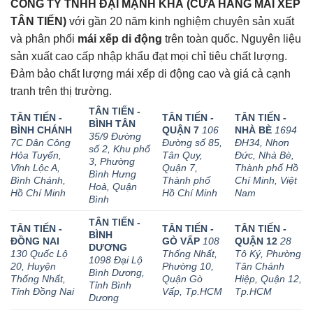
CÔNG TY TNHH ĐẠI MẠNH KHÁ (CỬA HÀNG MÁI XẾP
TÂN TIẾN)
với gần 20 năm kinh nghiệm chuyên sản xuất
và phân phối
mái xếp di động
trên toàn quốc. Nguyên liệu
sản xuất cao cấp nhập khẩu đạt mọi chỉ tiêu chất lượng.
Đảm bảo chất lượng mái xếp di động cao và giá cả cạnh
tranh trên thị trường.
TÂN TIẾN -
TÂN TIẾN -
TÂN TIẾN -
TÂN TIẾN -
BÌNH TÂN
BÌNH CHÁNH
QUẬN 7
106
NHÀ BÈ
1694
35/9 Đường
7C Dân Công
Đường số 85,
ĐH34, Nhơn
số 2, Khu phố
Hỏa Tuyến,
Tân Quy,
Đức, Nhà Bè,
3, Phường
Vĩnh Lộc A,
Quận 7,
Thành phố Hồ
Bình Hưng
Bình Chánh,
Thành phố
Chí Minh, Việt
Hoà, Quận
Hồ Chí Minh
Hồ Chí Minh
Nam
Bình
TÂN TIẾN -
TÂN TIẾN -
TÂN TIẾN -
TÂN TIẾN -
BÌNH
ĐỒNG NAI
GÒ VẤP
108
QUẬN 12
28
DƯƠNG
130 Quốc Lộ
Thống Nhất,
Tô Ký, Phường
1098 Đại Lộ
20, Huyện
Phường 10,
Tân Chánh
Bình Dương,
Thống Nhất,
Quận Gò
Hiệp, Quận 12,
Tỉnh Bình
Tỉnh Đồng Nai
Vấp, Tp.HCM
Tp.HCM
Dương