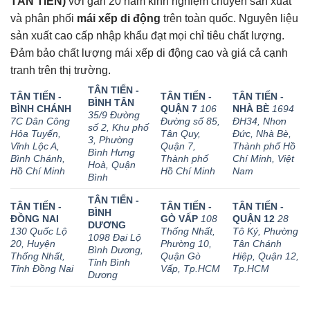
TÂN TIẾN)
với gần 20 năm kinh nghiệm chuyên sản xuất
và phân phối
mái xếp di động
trên toàn quốc. Nguyên liệu
sản xuất cao cấp nhập khẩu đạt mọi chỉ tiêu chất lượng.
Đảm bảo chất lượng mái xếp di động cao và giá cả cạnh
tranh trên thị trường.
TÂN TIẾN -
TÂN TIẾN -
TÂN TIẾN -
TÂN TIẾN -
BÌNH TÂN
BÌNH CHÁNH
QUẬN 7
106
NHÀ BÈ
1694
35/9 Đường
7C Dân Công
Đường số 85,
ĐH34, Nhơn
số 2, Khu phố
Hỏa Tuyến,
Tân Quy,
Đức, Nhà Bè,
3, Phường
Vĩnh Lộc A,
Quận 7,
Thành phố Hồ
Bình Hưng
Bình Chánh,
Thành phố
Chí Minh, Việt
Hoà, Quận
Hồ Chí Minh
Hồ Chí Minh
Nam
Bình
TÂN TIẾN -
TÂN TIẾN -
TÂN TIẾN -
TÂN TIẾN -
BÌNH
ĐỒNG NAI
GÒ VẤP
108
QUẬN 12
28
DƯƠNG
130 Quốc Lộ
Thống Nhất,
Tô Ký, Phường
1098 Đại Lộ
20, Huyện
Phường 10,
Tân Chánh
Bình Dương,
Thống Nhất,
Quận Gò
Hiệp, Quận 12,
Tỉnh Bình
Tỉnh Đồng Nai
Vấp, Tp.HCM
Tp.HCM
Dương