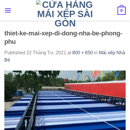
Skip
to
0
content
thiet-ke-mai-xep-di-dong-nha-be-phong-
phu
Published
22 Tháng Tư, 2021
at
800 × 650
in
Mái xếp Nhà
Bè